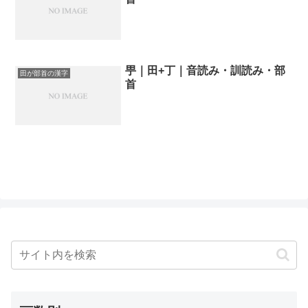
甼｜田+丁｜音読み・訓読み・部
田が部首の漢字
首