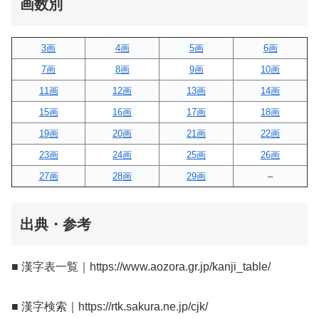
画数別
3画
4画
5画
6画
7画
8画
9画
10画
11画
12画
13画
14画
15画
16画
17画
18画
19画
20画
21画
22画
23画
24画
25画
26画
27画
28画
29画
–
出典・参考
■ 漢字表一覧｜https://www.aozora.gr.jp/kanji_table/
■ 漢字検索｜https://rtk.sakura.ne.jp/cjk/