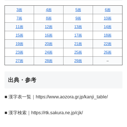
3画
4画
5画
6画
7画
8画
9画
10画
11画
12画
13画
14画
15画
16画
17画
18画
19画
20画
21画
22画
23画
24画
25画
26画
27画
28画
29画
–
出典・参考
■ 漢字表一覧｜https://www.aozora.gr.jp/kanji_table/
■ 漢字検索｜https://rtk.sakura.ne.jp/cjk/