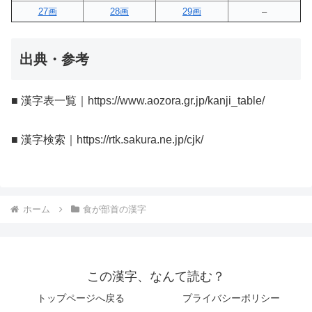
27画
28画
29画
–
出典・参考
■ 漢字表一覧｜https://www.aozora.gr.jp/kanji_table/
■ 漢字検索｜https://rtk.sakura.ne.jp/cjk/
ホーム
食が部首の漢字
この漢字、なんて読む？
トップページへ戻る
プライバシーポリシー