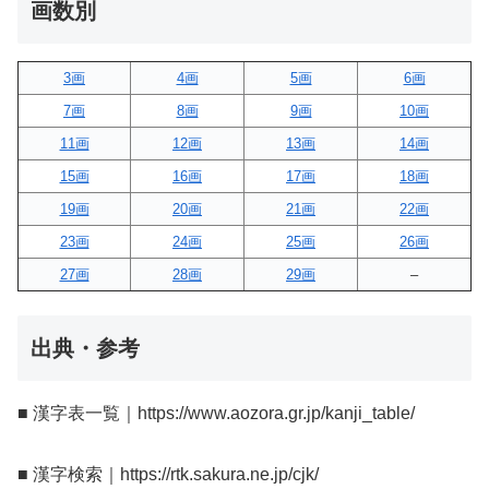
画数別
3画
4画
5画
6画
7画
8画
9画
10画
11画
12画
13画
14画
15画
16画
17画
18画
19画
20画
21画
22画
23画
24画
25画
26画
27画
28画
29画
–
出典・参考
■ 漢字表一覧｜https://www.aozora.gr.jp/kanji_table/
■ 漢字検索｜https://rtk.sakura.ne.jp/cjk/