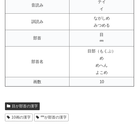
テイ
音読み
イ
ながしめ
訓読み
みつめる
目
部首
罒
目部（もくぶ）
め
部首名
めへん
よこめ
画数
10
目が部首の漢字
10画の漢字
罒が部首の漢字