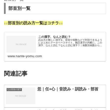
部首別一覧
↓↓部首別の読み方一覧はコチラ↓↓
この漢字、なんと読む？
読み方が難しい漢字を、部首や画数などで判別できるよう
にまとめたデータベースサイト。難読漢字の判断に。この
漢字、なんと読む？なんと読む漢字？｜画数別画数から漢
字の読みを調べるために分類しました。3画4画5画6画7画
8画9画10画11画12画1…
www.nante-yomu.com
関連記事
恁｜任+心｜音読み・訓読み・部首
心が部首の漢字