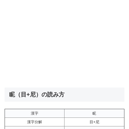
眤（目+尼）の読み方
漢字
眤
漢字分解
目+尼