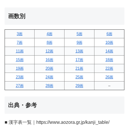
画数別
3画
4画
5画
6画
7画
8画
9画
10画
11画
12画
13画
14画
15画
16画
17画
18画
19画
20画
21画
22画
23画
24画
25画
26画
27画
28画
29画
–
出典・参考
■ 漢字表一覧｜https://www.aozora.gr.jp/kanji_table/