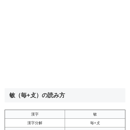
敏（毎+攴）の読み方
漢字
敏
漢字分解
毎+攴