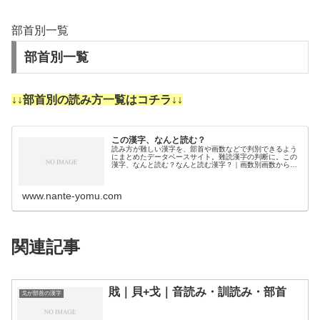
部首別一覧
部首別一覧
↓↓部首別の読み方一覧はコチラ↓↓
この漢字、なんと読む？
読み方が難しい漢字を、部首や画数などで判別できるよう
にまとめたデータベースサイト。難読漢字の判断に。この
漢字、なんと読む？なんと読む漢字？｜画数別画数から漢
字の読みを調べるために分類しました。3画4画5画6画7画
8画9画10画11画12画1…
www.nante-yomu.com
関連記事
戝｜貝+戈｜音読み・訓読み・部首
戈が部首の漢字