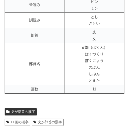
ビン
音読み
ミン
とし
訓読み
さとい
攴
部首
攵
攴部（ぼくぶ）
ぼくづくり
ぼくにょう
部首名
のぶん
しぶん
とまた
画数
11
攴が部首の漢字
11画の漢字
攵が部首の漢字