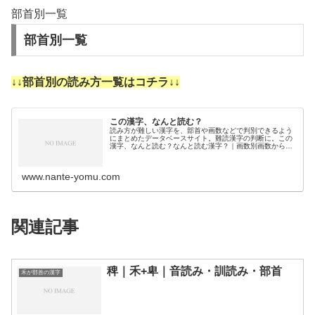
部首別一覧
部首別一覧
↓↓部首別の読み方一覧はコチラ↓↓
この漢字、なんと読む？
読み方が難しい漢字を、部首や画数などで判別できるよう
にまとめたデータベースサイト。難読漢字の判断に。この
漢字、なんと読む？なんと読む漢字？｜画数別画数から漢
字の読みを調べるために分類しました。3画4画5画6画7画
8画9画10画11画12画1…
www.nante-yomu.com
関連記事
稗｜禾+卑｜音読み・訓読み・部首
禾が部首の漢字