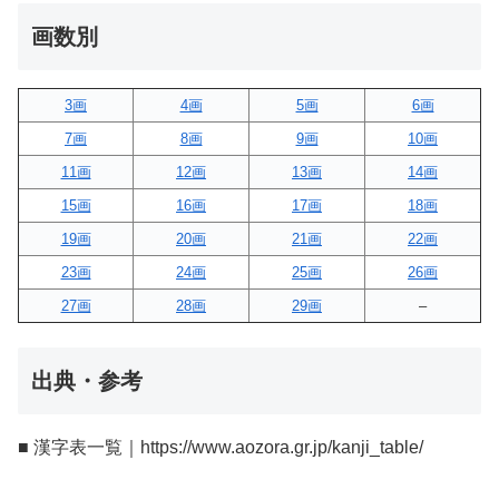
画数別
3画
4画
5画
6画
7画
8画
9画
10画
11画
12画
13画
14画
15画
16画
17画
18画
19画
20画
21画
22画
23画
24画
25画
26画
27画
28画
29画
–
出典・参考
■ 漢字表一覧｜https://www.aozora.gr.jp/kanji_table/