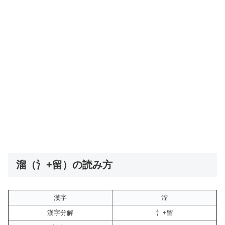
溜（氵+留）の読み方
漢字
溜
漢字分解
氵+留