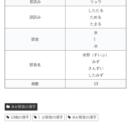
音読み
リュウ
したたる
訓読み
ためる
たまる
水
部首
氵
氺
水部（すいぶ）
みず
部首名
さんずい
したみず
画数
13
水が部首の漢字
13画の漢字
氵が部首の漢字
氺が部首の漢字