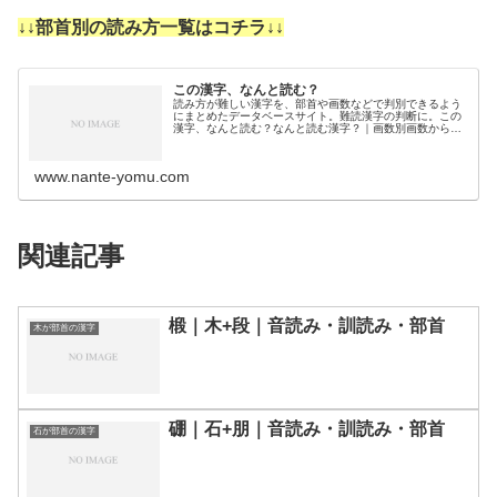
↓↓部首別の読み方一覧はコチラ↓↓
この漢字、なんと読む？
読み方が難しい漢字を、部首や画数などで判別できるよう
にまとめたデータベースサイト。難読漢字の判断に。この
漢字、なんと読む？なんと読む漢字？｜画数別画数から漢
字の読みを調べるために分類しました。3画4画5画6画7画
8画9画10画11画12画1…
www.nante-yomu.com
関連記事
椴｜木+段｜音読み・訓読み・部首
木が部首の漢字
硼｜石+朋｜音読み・訓読み・部首
石が部首の漢字