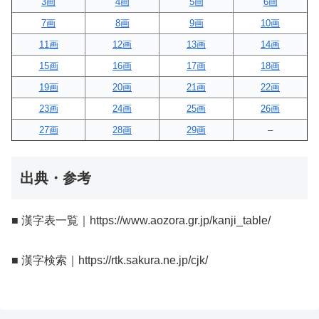
3画
4画
5画
6画
7画
8画
9画
10画
11画
12画
13画
14画
15画
16画
17画
18画
19画
20画
21画
22画
23画
24画
25画
26画
27画
28画
29画
–
出典・参考
■ 漢字表一覧｜https://www.aozora.gr.jp/kanji_table/
■ 漢字検索｜https://rtk.sakura.ne.jp/cjk/