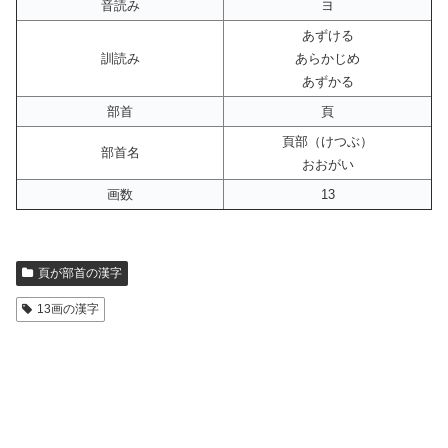
音読み
ヨ
あずける
訓読み
あらかじめ
あずかる
部首
頁
頁部（けつぶ）
部首名
おおがい
画数
13
頁が部首の漢字
13画の漢字