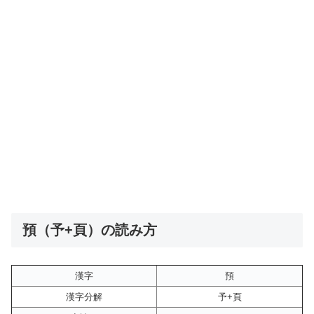
預（予+頁）の読み方
漢字
預
漢字分解
予+頁