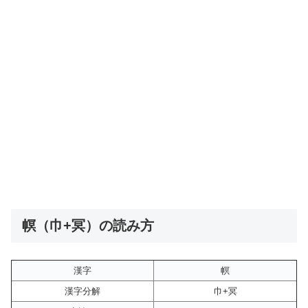
幎（巾+冥）の読み方
漢字
幎
漢字分解
巾+冥