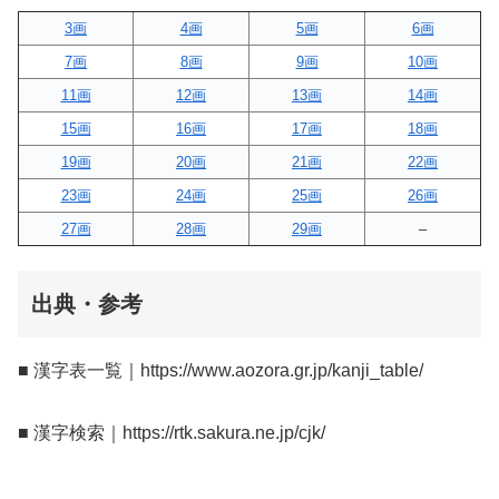
3画
4画
5画
6画
7画
8画
9画
10画
11画
12画
13画
14画
15画
16画
17画
18画
19画
20画
21画
22画
23画
24画
25画
26画
27画
28画
29画
–
出典・参考
■ 漢字表一覧｜https://www.aozora.gr.jp/kanji_table/
■ 漢字検索｜https://rtk.sakura.ne.jp/cjk/