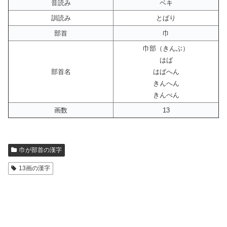
音読み
ベキ
訓読み
とばり
部首
巾
巾部（きんぶ）
はば
部首名
はばへん
きんへん
きんべん
画数
13
巾が部首の漢字
13画の漢字