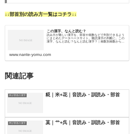
↓↓部首別の読み方一覧はコチラ↓↓
この漢字、なんと読む？
読み方が難しい漢字を、部首や画数などで判別できるよう
にまとめたデータベースサイト。難読漢字の判断に。この
漢字、なんと読む？なんと読む漢字？｜画数別画数から漢
字の読みを調べるために分類しました。3画4画5画6画7画
8画9画10画11画12画1…
www.nante-yomu.com
関連記事
糀｜米+花｜音読み・訓読み・部首
米が部首の漢字
茣｜艹+呉｜音読み・訓読み・部首
艸が部首の漢字