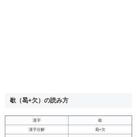
歇（曷+欠）の読み方
漢字
歇
漢字分解
曷+欠