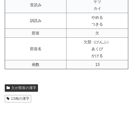
ケツ
音読み
カイ
やめる
訓読み
つきる
部首
欠
欠部（けんぶ）
部首名
あくび
かける
画数
13
欠が部首の漢字
13画の漢字