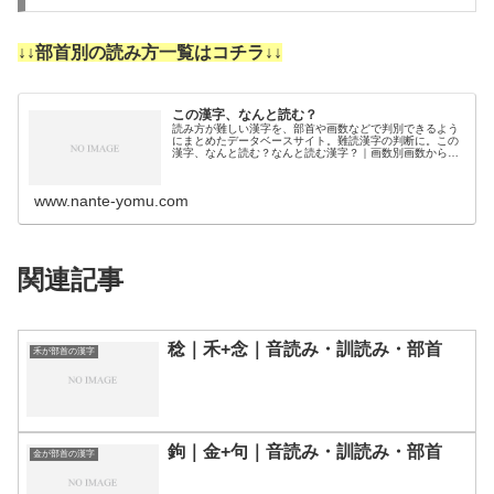
↓↓部首別の読み方一覧はコチラ↓↓
この漢字、なんと読む？
読み方が難しい漢字を、部首や画数などで判別できるよう
にまとめたデータベースサイト。難読漢字の判断に。この
漢字、なんと読む？なんと読む漢字？｜画数別画数から漢
字の読みを調べるために分類しました。3画4画5画6画7画
8画9画10画11画12画1…
www.nante-yomu.com
関連記事
稔｜禾+念｜音読み・訓読み・部首
禾が部首の漢字
鉤｜金+句｜音読み・訓読み・部首
金が部首の漢字