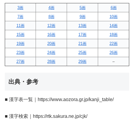
3画
4画
5画
6画
7画
8画
9画
10画
11画
12画
13画
14画
15画
16画
17画
18画
19画
20画
21画
22画
23画
24画
25画
26画
27画
28画
29画
–
出典・参考
■ 漢字表一覧｜https://www.aozora.gr.jp/kanji_table/
■ 漢字検索｜https://rtk.sakura.ne.jp/cjk/