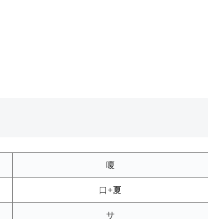
嗄
口+夏
サ