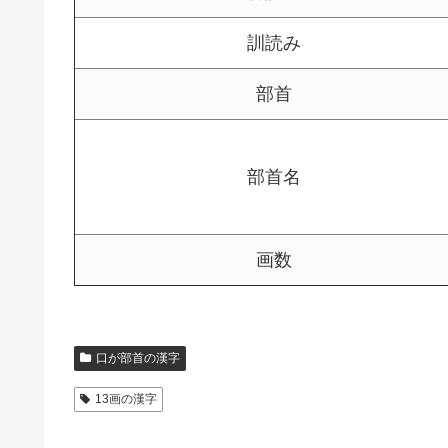
訓読み
部首
部首名
画数
口が部首の漢字
13画の漢字