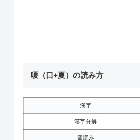
嗄（口+夏）の読み方
漢字
漢字分解
音読み