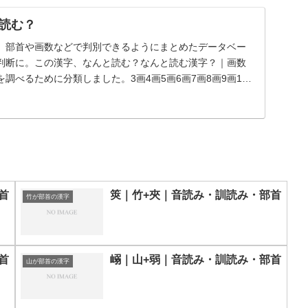
読む？
、部首や画数などで判別できるようにまとめたデータベー
判断に。この漢字、なんと読む？なんと読む漢字？｜画数
調べるために分類しました。3画4画5画6画7画8画9画10
首
筴｜竹+夾｜音読み・訓読み・部首
竹が部首の漢字
首
嵶｜山+弱｜音読み・訓読み・部首
山が部首の漢字