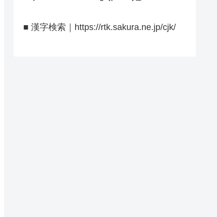
■ 漢字検索｜https://rtk.sakura.ne.jp/cjk/