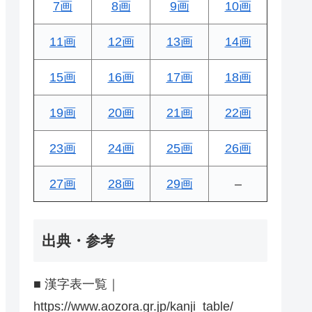
7画
8画
9画
10画
11画
12画
13画
14画
15画
16画
17画
18画
19画
20画
21画
22画
23画
24画
25画
26画
27画
28画
29画
–
出典・参考
■ 漢字表一覧｜
https://www.aozora.gr.jp/kanji_table/