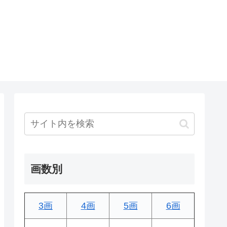
画数別
3画
4画
5画
6画