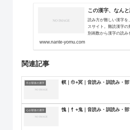
この漢字、なんと
読み方が難しい漢字を
スサイト。難読漢字の
別画数から漢字の読みを
画11画12画1…
www.nante-yomu.com
関連記事
幎｜巾+冥｜音読み・訓読み・部
巾が部首の漢字
愧｜忄+鬼｜音読み・訓読み・部
心が部首の漢字