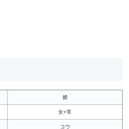
嫦
女+常
コウ