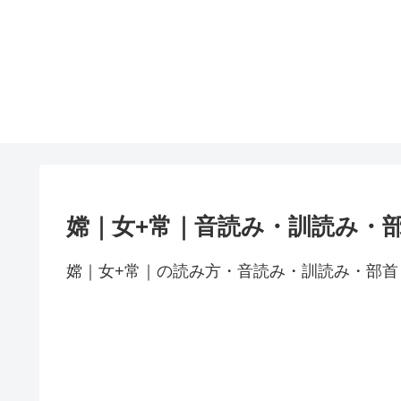
嫦｜女+常｜音読み・訓読み・
嫦｜女+常｜の読み方・音読み・訓読み・部首