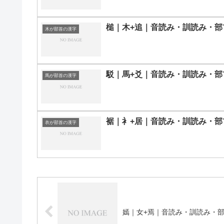
槌｜木+追｜音読み・訓読み・部
木が部首の漢字
駁｜馬+爻｜音読み・訓読み・部
馬が部首の漢字
裾｜衤+居｜音読み・訓読み・部
衣が部首の漢字
嫣｜女+焉｜音読み・訓読み・