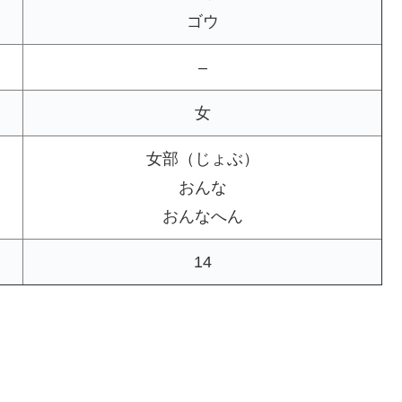
ゴウ
–
女
女部（じょぶ）
おんな
おんなへん
14