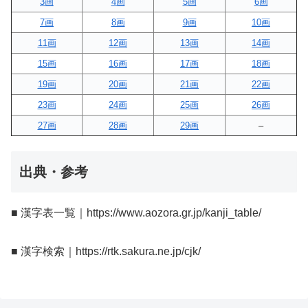
3画
4画
5画
6画
7画
8画
9画
10画
11画
12画
13画
14画
15画
16画
17画
18画
19画
20画
21画
22画
23画
24画
25画
26画
27画
28画
29画
–
出典・参考
■ 漢字表一覧｜https://www.aozora.gr.jp/kanji_table/
■ 漢字検索｜https://rtk.sakura.ne.jp/cjk/