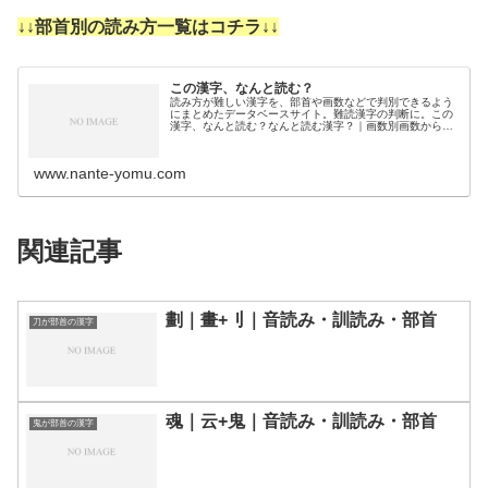
↓↓部首別の読み方一覧はコチラ↓↓
この漢字、なんと読む？
読み方が難しい漢字を、部首や画数などで判別できるよう
にまとめたデータベースサイト。難読漢字の判断に。この
漢字、なんと読む？なんと読む漢字？｜画数別画数から漢
字の読みを調べるために分類しました。3画4画5画6画7画
8画9画10画11画12画1…
www.nante-yomu.com
関連記事
劃｜畫+刂｜音読み・訓読み・部首
刀が部首の漢字
魂｜云+鬼｜音読み・訓読み・部首
鬼が部首の漢字