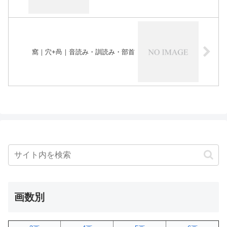
窩｜穴+咼｜音読み・訓読み・部首
画数別