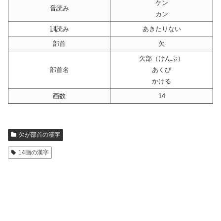
ケン
音読み
カン
訓読み
あきたりない
部首
欠
欠部（けんぶ）
部首名
あくび
かける
画数
14
欠が部首の漢字
14画の漢字