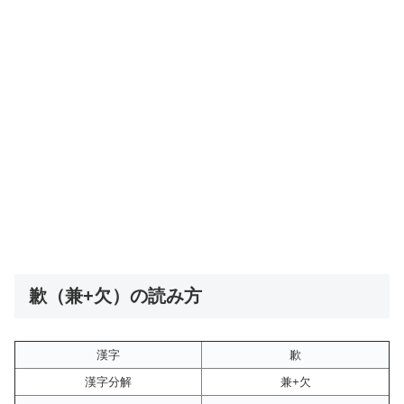
歉（兼+欠）の読み方
漢字
歉
漢字分解
兼+欠