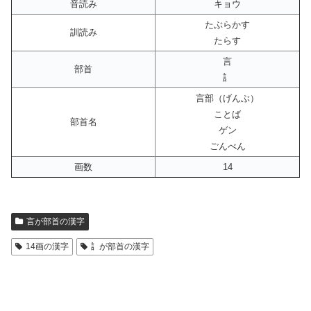
音読み
キョウ
たぶらかす
訓読み
たらす
言
部首
訁
言部（げんぶ）
ことば
部首名
ゲン
ごんべん
画数
14
言が部首の漢字
14画の漢字
訁が部首の漢字