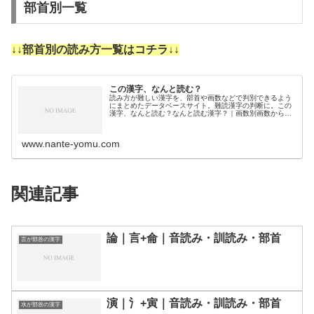
部首別一覧
↓↓部首別の読み方一覧はコチラ↓↓
この漢字、なんと読む？
読み方が難しい漢字を、部首や画数などで判別できるよう
にまとめたデータベースサイト。難読漢字の判断に。この
漢字、なんと読む？なんと読む漢字？｜画数別画数から漢
字の読みを調べるために分類しました。3画4画5画6画7画
8画9画10画11画12画1…
www.nante-yomu.com
関連記事
論｜言+侖｜音読み・訓読み・部首
言が部首の漢字
演｜氵+寅｜音読み・訓読み・部首
水が部首の漢字