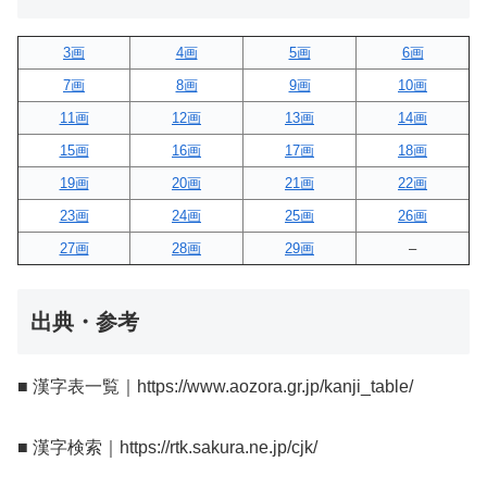
3画
4画
5画
6画
7画
8画
9画
10画
11画
12画
13画
14画
15画
16画
17画
18画
19画
20画
21画
22画
23画
24画
25画
26画
27画
28画
29画
–
出典・参考
■ 漢字表一覧｜https://www.aozora.gr.jp/kanji_table/
■ 漢字検索｜https://rtk.sakura.ne.jp/cjk/