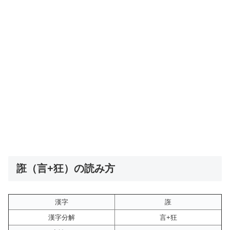
誑（言+狂）の読み方
漢字
誑
漢字分解
言+狂