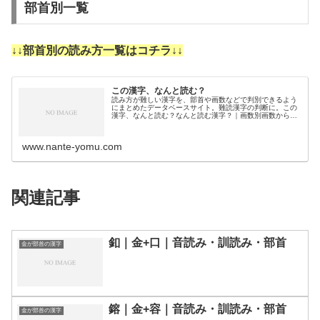
部首別一覧
↓↓部首別の読み方一覧はコチラ↓↓
この漢字、なんと読む？
読み方が難しい漢字を、部首や画数などで判別できるよう
にまとめたデータベースサイト。難読漢字の判断に。この
漢字、なんと読む？なんと読む漢字？｜画数別画数から漢
字の読みを調べるために分類しました。3画4画5画6画7画
8画9画10画11画12画1…
www.nante-yomu.com
関連記事
釦｜金+口｜音読み・訓読み・部首
金が部首の漢字
鎔｜金+容｜音読み・訓読み・部首
金が部首の漢字