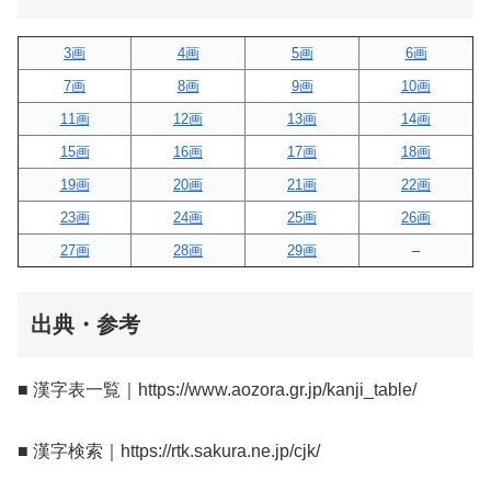
3画
4画
5画
6画
7画
8画
9画
10画
11画
12画
13画
14画
15画
16画
17画
18画
19画
20画
21画
22画
23画
24画
25画
26画
27画
28画
29画
–
出典・参考
■ 漢字表一覧｜https://www.aozora.gr.jp/kanji_table/
■ 漢字検索｜https://rtk.sakura.ne.jp/cjk/