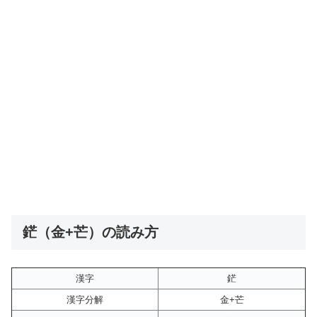
鋩（金+芒）の読み方
漢字
鋩
漢字分解
金+芒