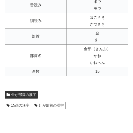
ボウ
音読み
モウ
ほこさき
訓読み
きつさき
金
部首
釒
金部（きんぶ）
部首名
かね
かねへん
画数
15
金が部首の漢字
15画の漢字
釒が部首の漢字