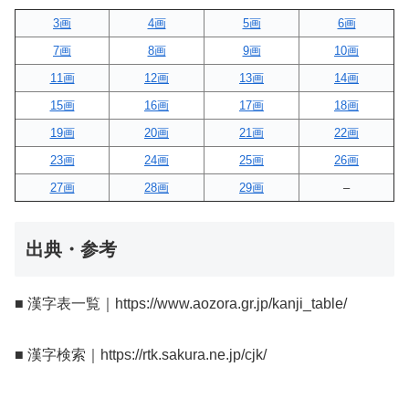
3画
4画
5画
6画
7画
8画
9画
10画
11画
12画
13画
14画
15画
16画
17画
18画
19画
20画
21画
22画
23画
24画
25画
26画
27画
28画
29画
–
出典・参考
■ 漢字表一覧｜https://www.aozora.gr.jp/kanji_table/
■ 漢字検索｜https://rtk.sakura.ne.jp/cjk/