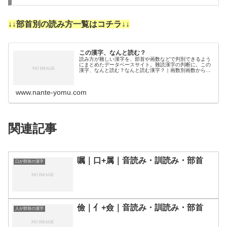
↓↓部首別の読み方一覧はコチラ↓↓
この漢字、なんと読む？
読み方が難しい漢字を、部首や画数などで判別できるよう
にまとめたデータベースサイト。難読漢字の判断に。この
漢字、なんと読む？なんと読む漢字？｜画数別画数から漢
字の読みを調べるために分類しました。3画4画5画6画7画
8画9画10画11画12画1…
www.nante-yomu.com
関連記事
嘱｜口+属｜音読み・訓読み・部首
口が部首の漢字
儉｜亻+僉｜音読み・訓読み・部首
人が部首の漢字