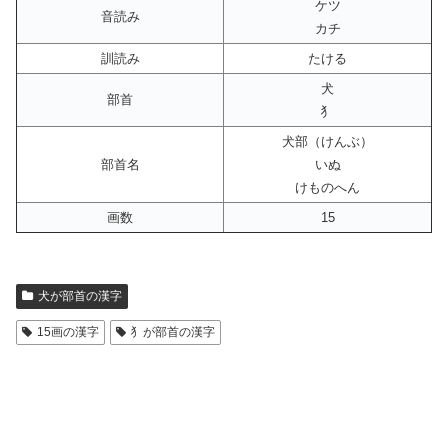
ケツ
音読み
カチ
訓読み
たける
犬
部首
犭
犬部（けんぶ）
部首名
いぬ
けものへん
画数
15
犬が部首の漢字
15画の漢字
犭が部首の漢字