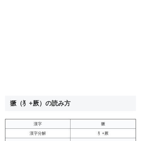
獗（⺨+厥）の読み方
漢字
獗
漢字分解
⺨+厥