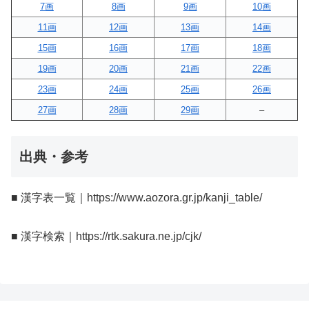
7画
8画
9画
10画
11画
12画
13画
14画
15画
16画
17画
18画
19画
20画
21画
22画
23画
24画
25画
26画
27画
28画
29画
–
出典・参考
■ 漢字表一覧｜https://www.aozora.gr.jp/kanji_table/
■ 漢字検索｜https://rtk.sakura.ne.jp/cjk/