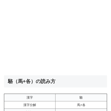
駱（馬+各）の読み方
漢字
駱
漢字分解
馬+各