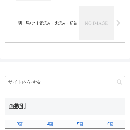
駲｜馬+州｜音読み・訓読み・部首
画数別
3画
4画
5画
6画