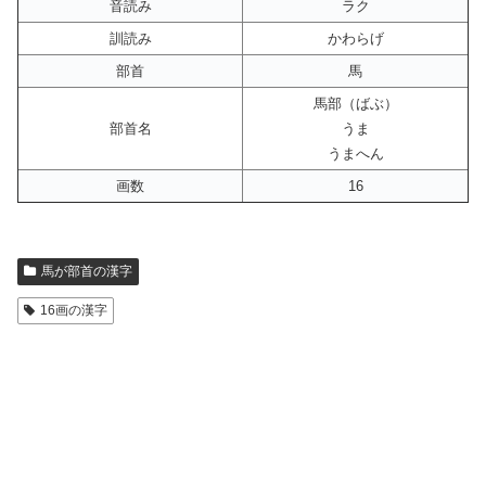
音読み
ラク
訓読み
かわらげ
部首
馬
馬部（ばぶ）
部首名
うま
うまへん
画数
16
馬が部首の漢字
16画の漢字