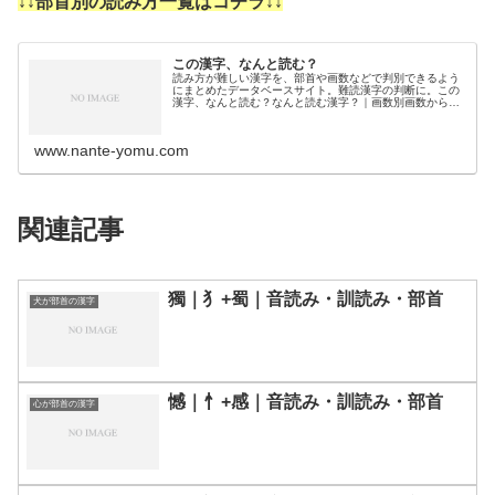
↓↓部首別の読み方一覧はコチラ↓↓
この漢字、なんと読む？
読み方が難しい漢字を、部首や画数などで判別できるよう
にまとめたデータベースサイト。難読漢字の判断に。この
漢字、なんと読む？なんと読む漢字？｜画数別画数から漢
字の読みを調べるために分類しました。3画4画5画6画7画
8画9画10画11画12画1…
www.nante-yomu.com
関連記事
獨｜⺨+蜀｜音読み・訓読み・部首
犬が部首の漢字
憾｜忄+感｜音読み・訓読み・部首
心が部首の漢字