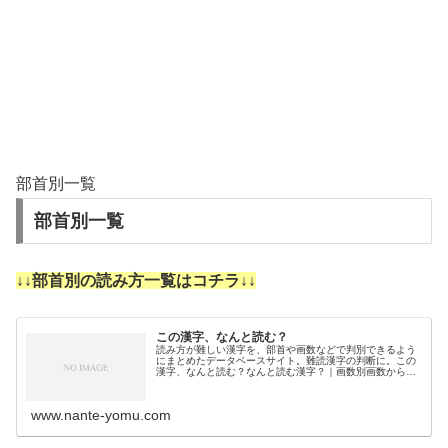
部首別一覧
部首別一覧
↓↓部首別の読み方一覧はコチラ↓↓
この漢字、なんと読む？
読み方が難しい漢字を、部首や画数などで判別できるよう
にまとめたデータベースサイト。難読漢字の判断に。この
漢字、なんと読む？なんと読む漢字？｜画数別画数から漢
字の読みを調べるために分類しました。3画4画5画6画7画
8画9画10画11画12画1…
www.nante-yomu.com