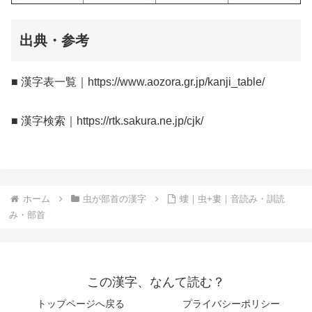
出典・参考
■ 漢字表一覧｜https://www.aozora.gr.jp/kanji_table/
■ 漢字検索｜https://rtk.sakura.ne.jp/cjk/
ホーム
虫が部首の漢字
螻｜虫+婁｜音読み・訓読
み・部首
この漢字、なんて読む？
トップページへ戻る
プライバシーポリシー