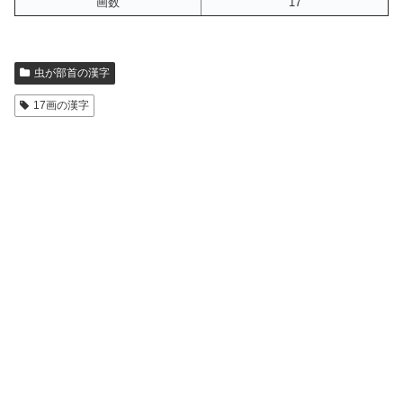
画数
17
虫が部首の漢字
17画の漢字