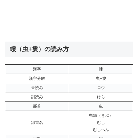
螻（虫+婁）の読み方
漢字
螻
漢字分解
虫+婁
音読み
ロウ
訓読み
けら
部首
虫
虫部（きぶ）
部首名
むし
むしへん