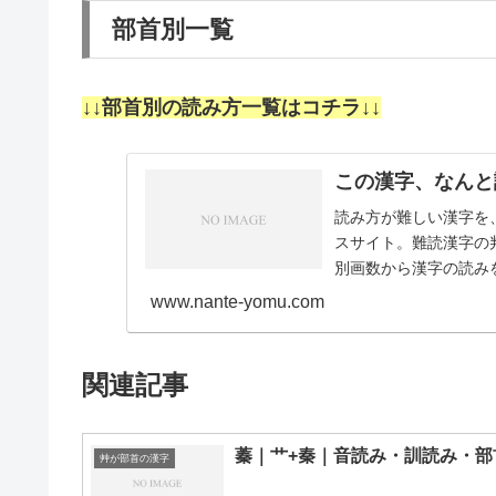
部首別一覧
↓↓部首別の読み方一覧はコチラ↓↓
この漢字、なんと
読み方が難しい漢字を
スサイト。難読漢字の
別画数から漢字の読みを
画11画12画1…
www.nante-yomu.com
関連記事
蓁｜艹+秦｜音読み・訓読み・部
艸が部首の漢字