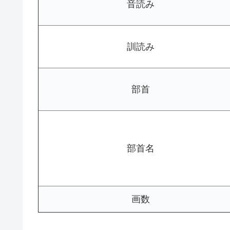
音読み
訓読み
部首
部首名
画数