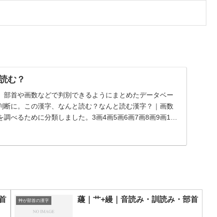
読む？
、部首や画数などで判別できるようにまとめたデータベー
判断に。この漢字、なんと読む？なんと読む漢字？｜画数
調べるために分類しました。3画4画5画6画7画8画9画10
首
蘰｜艹+縵｜音読み・訓読み・部首
艸が部首の漢字