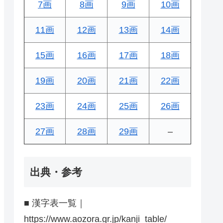
7画
8画
9画
10画
11画
12画
13画
14画
15画
16画
17画
18画
19画
20画
21画
22画
23画
24画
25画
26画
27画
28画
29画
–
出典・参考
■ 漢字表一覧｜
https://www.aozora.gr.jp/kanji_table/