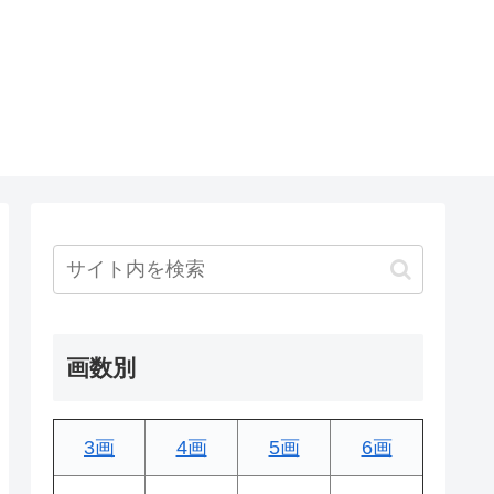
画数別
3画
4画
5画
6画