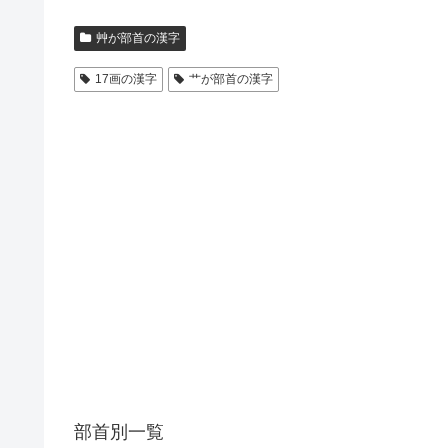
艸が部首の漢字
17画の漢字
艹が部首の漢字
部首別一覧