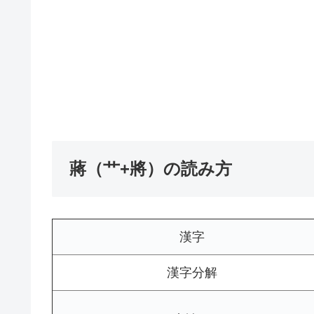
蔣（艹+將）の読み方
漢字
漢字分解