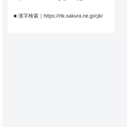
■ 漢字検索｜https://rtk.sakura.ne.jp/cjk/