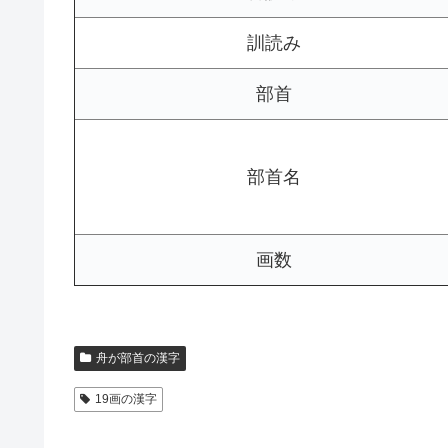
訓読み
部首
部首名
画数
舟が部首の漢字
19画の漢字