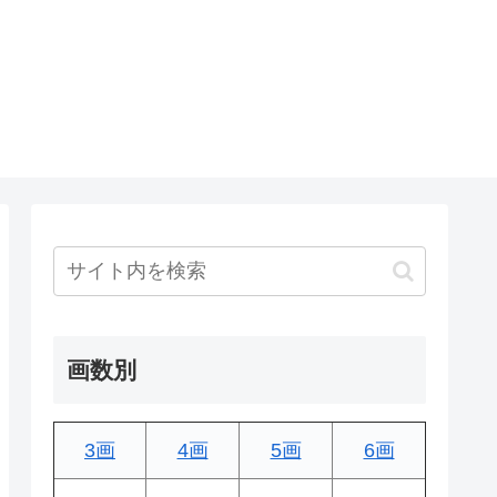
画数別
3画
4画
5画
6画