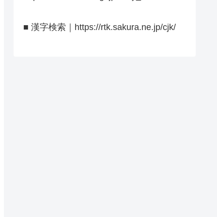
■ 漢字検索｜https://rtk.sakura.ne.jp/cjk/