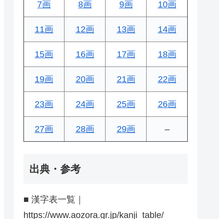
7画
8画
9画
10画
11画
12画
13画
14画
15画
16画
17画
18画
19画
20画
21画
22画
23画
24画
25画
26画
27画
28画
29画
–
出典・参考
■ 漢字表一覧｜
https://www.aozora.gr.jp/kanji_table/