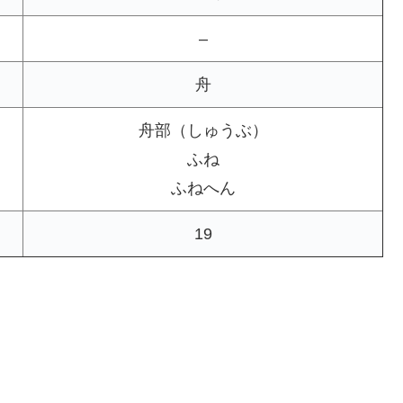
–
舟
舟部（しゅうぶ）
ふね
ふねへん
19