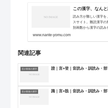
この漢字、なんと
読み方が難しい漢字を
スサイト。難読漢字の
別画数から漢字の読みを
画11画12画1…
www.nante-yomu.com
関連記事
證｜言+登｜音読み・訓読み・部
言が部首の漢字
識｜言+戠｜音読み・訓読み・部
言が部首の漢字