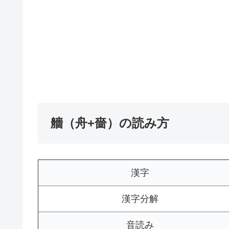
艢（舟+嗇）の読み方
漢字
漢字分解
音読み