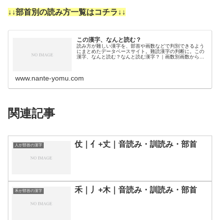
↓↓部首別の読み方一覧はコチラ↓↓
この漢字、なんと読む？
読み方が難しい漢字を、部首や画数などで判別できるよう
にまとめたデータベースサイト。難読漢字の判断に。この
漢字、なんと読む？なんと読む漢字？｜画数別画数から漢
字の読みを調べるために分類しました。3画4画5画6画7画
8画9画10画11画12画1…
www.nante-yomu.com
関連記事
仗｜亻+丈｜音読み・訓読み・部首
人が部首の漢字
禾｜丿+木｜音読み・訓読み・部首
禾が部首の漢字