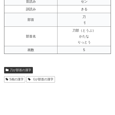
音読み
セン
訓読み
きる
刀
部首
刂
刀部（とうぶ）
部首名
かたな
りっとう
画数
5
刀が部首の漢字
5画の漢字
刂が部首の漢字