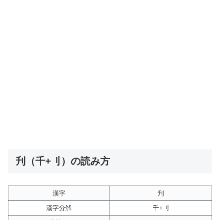
刋（千+刂）の読み方
漢字
刋
漢字分解
千+刂