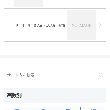
刊｜干+刂｜音読み・訓読み・部首
画数別