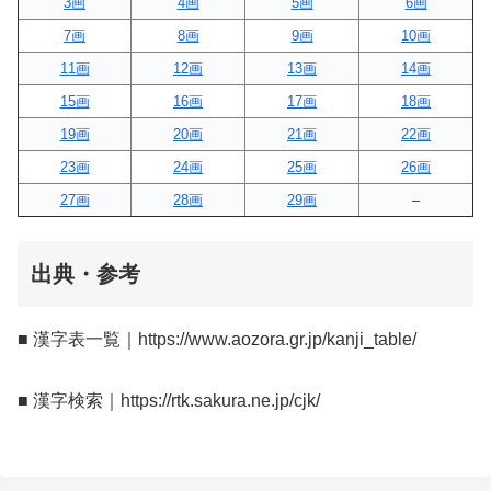
3画
4画
5画
6画
7画
8画
9画
10画
11画
12画
13画
14画
15画
16画
17画
18画
19画
20画
21画
22画
23画
24画
25画
26画
27画
28画
29画
–
出典・参考
■ 漢字表一覧｜https://www.aozora.gr.jp/kanji_table/
■ 漢字検索｜https://rtk.sakura.ne.jp/cjk/