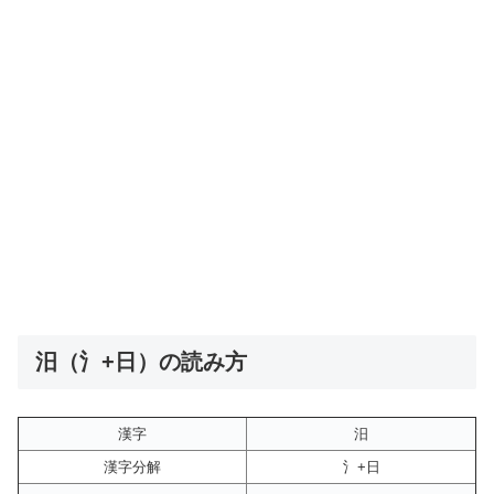
汨（氵+日）の読み方
漢字
汨
漢字分解
氵+日