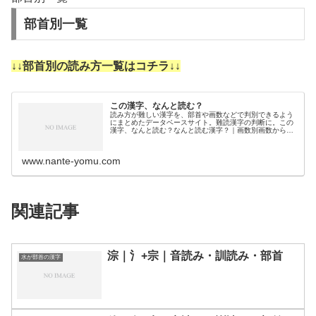
部首別一覧
↓↓部首別の読み方一覧はコチラ↓↓
この漢字、なんと読む？
読み方が難しい漢字を、部首や画数などで判別できるよう
にまとめたデータベースサイト。難読漢字の判断に。この
漢字、なんと読む？なんと読む漢字？｜画数別画数から漢
字の読みを調べるために分類しました。3画4画5画6画7画
8画9画10画11画12画1…
www.nante-yomu.com
関連記事
淙｜氵+宗｜音読み・訓読み・部首
水が部首の漢字