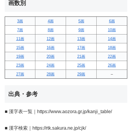
画数別
3画
4画
5画
6画
7画
8画
9画
10画
11画
12画
13画
14画
15画
16画
17画
18画
19画
20画
21画
22画
23画
24画
25画
26画
27画
28画
29画
–
出典・参考
■ 漢字表一覧｜https://www.aozora.gr.jp/kanji_table/
■ 漢字検索｜https://rtk.sakura.ne.jp/cjk/