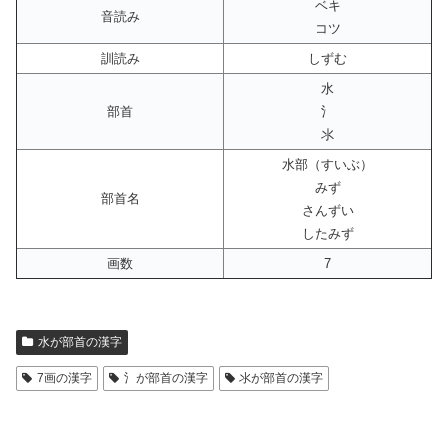
ベキ
音読み
コツ
訓読み
しずむ
水
部首
氵
氺
水部（すいぶ）
みず
部首名
さんずい
したみず
画数
7
水が部首の漢字
7画の漢字
氵が部首の漢字
氺が部首の漢字