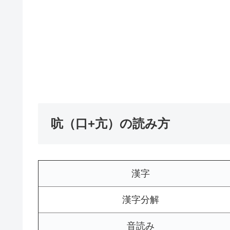
吭（口+亢）の読み方
漢字
漢字分解
音読み