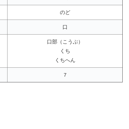
のど
口
口部（こうぶ）
くち
くちへん
7