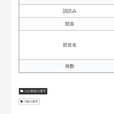
訓読み
部首
部首名
画数
口が部首の漢字
7画の漢字