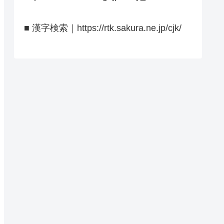
■ 漢字検索｜https://rtk.sakura.ne.jp/cjk/