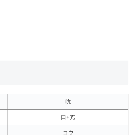
吭
口+亢
コウ