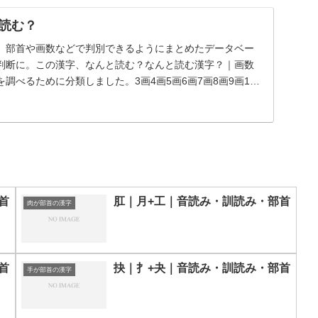
読む？
、部首や画数などで判別できるようにまとめたデータベー
判断に。この漢字、なんと読む？なんと読む漢字？｜画数
調べるために分類しました。3画4画5画6画7画8画9画10
首
肛｜月+工｜音読み・訓読み・部首
肉が部首の漢字
首
抉｜扌+夬｜音読み・訓読み・部首
手が部首の漢字