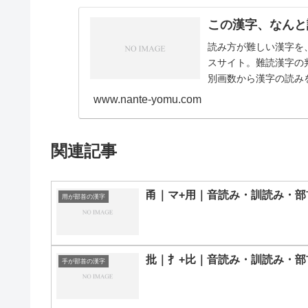
この漢字、なんと
読み方が難しい漢字を
スサイト。難読漢字の
別画数から漢字の読みを
画11画12画1…
www.nante-yomu.com
関連記事
甬｜マ+用｜音読み・訓読み・部
用が部首の漢字
批｜扌+比｜音読み・訓読み・部
手が部首の漢字