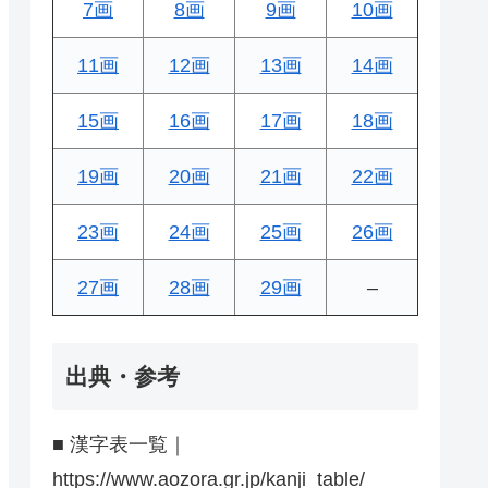
7画
8画
9画
10画
11画
12画
13画
14画
15画
16画
17画
18画
19画
20画
21画
22画
23画
24画
25画
26画
27画
28画
29画
–
出典・参考
■ 漢字表一覧｜
https://www.aozora.gr.jp/kanji_table/