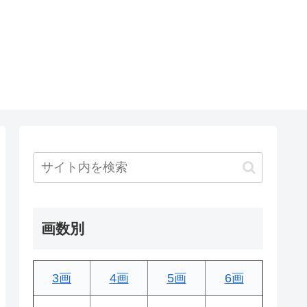
画数別
3画
4画
5画
6画