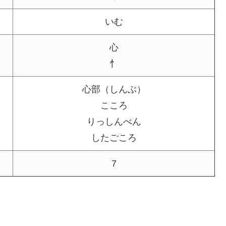
いむ
心
忄
心部（しんぶ）
こころ
りっしんべん
したごころ
7