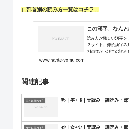
↓↓部首別の読み方一覧はコチラ↓↓
この漢字、なんと
読み方が難しい漢字を
スサイト。難読漢字の
別画数から漢字の読みを
画11画12画1…
www.nante-yomu.com
関連記事
邦｜丰+⻏｜音読み・訓読み・部
邑が部首の漢字
妙｜女+少｜音読み・訓読み・部
女が部首の漢字