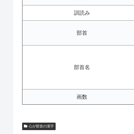
訓読み
部首
部首名
画数
心が部首の漢字