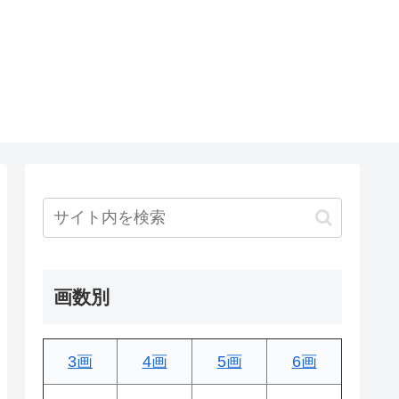
画数別
3画
4画
5画
6画