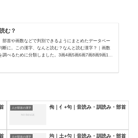
読む？
、部首や画数などで判別できるようにまとめたデータベー
判断に。この漢字、なんと読む？なんと読む漢字？｜画数
調べるために分類しました。3画4画5画6画7画8画9画10
首
佝｜亻+句｜音読み・訓読み・部首
人が部首の漢字
首
均｜土+匀｜音読み・訓読み・部首
土が部首の漢字