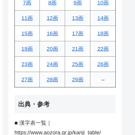
7画
8画
9画
10画
11画
12画
13画
14画
15画
16画
17画
18画
19画
20画
21画
22画
23画
24画
25画
26画
27画
28画
29画
–
出典・参考
■ 漢字表一覧｜
https://www.aozora.gr.jp/kanji_table/