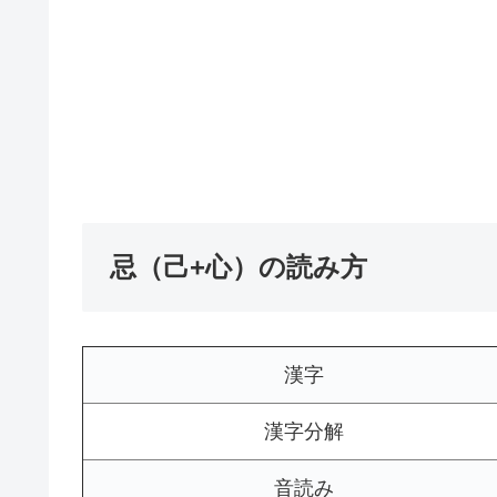
忌（己+心）の読み方
漢字
漢字分解
音読み