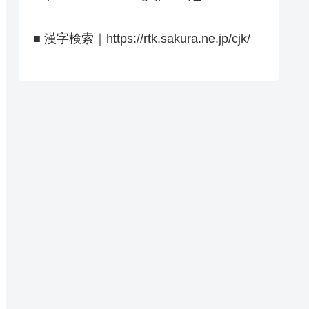
■ 漢字検索｜https://rtk.sakura.ne.jp/cjk/