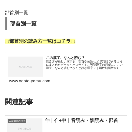
部首別一覧
部首別一覧
↓↓部首別の読み方一覧はコチラ↓↓
この漢字、なんと読む？
読み方が難しい漢字を、部首や画数などで判別できるよう
にまとめたデータベースサイト。難読漢字の判断に。この
漢字、なんと読む？なんと読む漢字？｜画数別画数から漢
字の読みを調べるために分類しました。3画4画5画6画7画
8画9画10画11画12画1…
www.nante-yomu.com
関連記事
伸｜亻+申｜音読み・訓読み・部首
人が部首の漢字