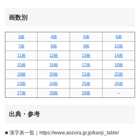
画数別
3画
4画
5画
6画
7画
8画
9画
10画
11画
12画
13画
14画
15画
16画
17画
18画
19画
20画
21画
22画
23画
24画
25画
26画
27画
28画
29画
–
出典・参考
■ 漢字表一覧｜https://www.aozora.gr.jp/kanji_table/