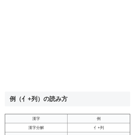
例（亻+列）の読み方
漢字
例
漢字分解
亻+列