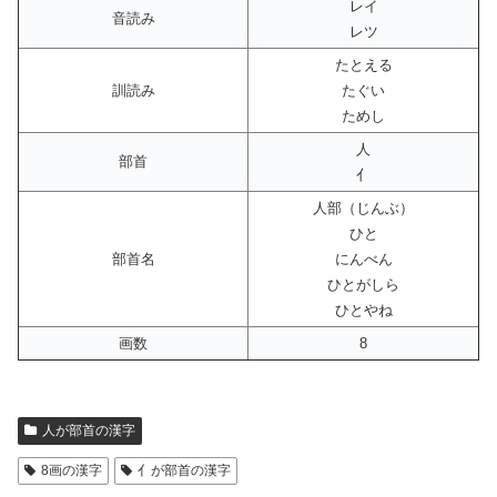
レイ
音読み
レツ
たとえる
訓読み
たぐい
ためし
人
部首
亻
人部（じんぶ）
ひと
部首名
にんべん
ひとがしら
ひとやね
画数
8
人が部首の漢字
8画の漢字
亻が部首の漢字