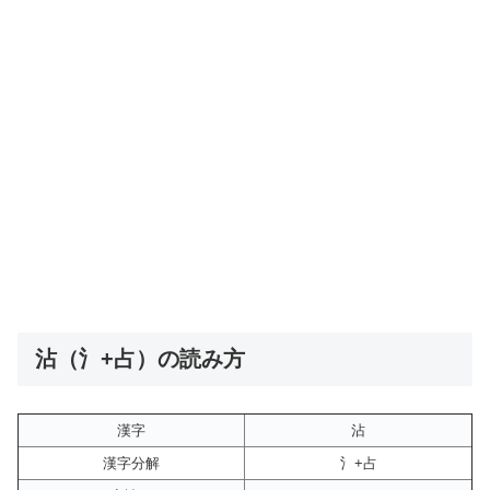
沾（氵+占）の読み方
漢字
沾
漢字分解
氵+占