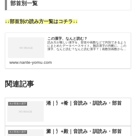
部首別一覧
↓↓部首別の読み方一覧はコチラ↓↓
この漢字、なんと読む？
読み方が難しい漢字を、部首や画数などで判別できるよう
にまとめたデータベースサイト。難読漢字の判断に。この
漢字、なんと読む？なんと読む漢字？｜画数別画数から漢
字の読みを調べるために分類しました。3画4画5画6画7画
8画9画10画11画12画1…
www.nante-yomu.com
関連記事
淆｜氵+肴｜音読み・訓読み・部首
水が部首の漢字
澱｜氵+殿｜音読み・訓読み・部首
水が部首の漢字