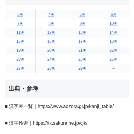
3画
4画
5画
6画
7画
8画
9画
10画
11画
12画
13画
14画
15画
16画
17画
18画
19画
20画
21画
22画
23画
24画
25画
26画
27画
28画
29画
–
出典・参考
■ 漢字表一覧｜https://www.aozora.gr.jp/kanji_table/
■ 漢字検索｜https://rtk.sakura.ne.jp/cjk/