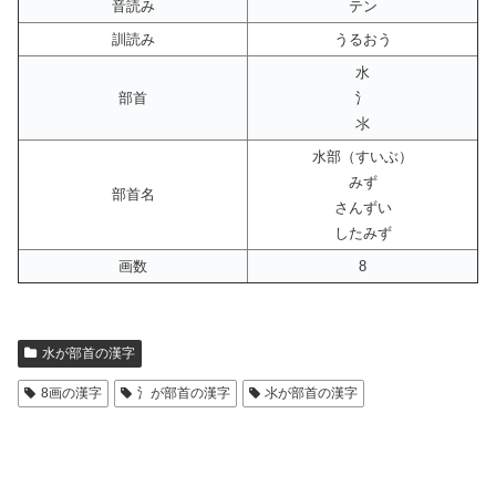
音読み
テン
訓読み
うるおう
水
部首
氵
氺
水部（すいぶ）
みず
部首名
さんずい
したみず
画数
8
水が部首の漢字
8画の漢字
氵が部首の漢字
氺が部首の漢字