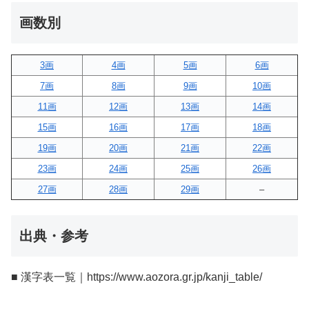
画数別
3画
4画
5画
6画
7画
8画
9画
10画
11画
12画
13画
14画
15画
16画
17画
18画
19画
20画
21画
22画
23画
24画
25画
26画
27画
28画
29画
–
出典・参考
■ 漢字表一覧｜https://www.aozora.gr.jp/kanji_table/