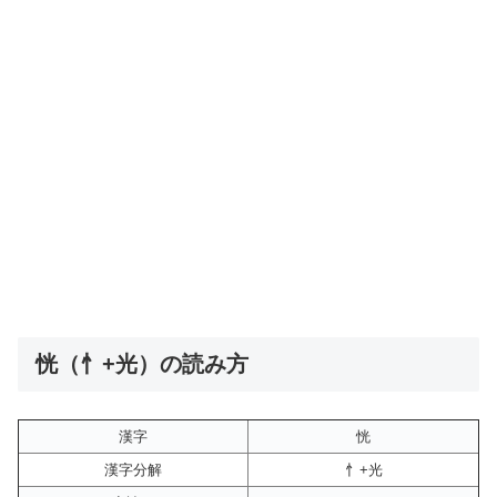
恍（忄+光）の読み方
漢字
恍
漢字分解
忄+光