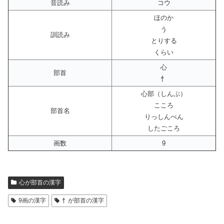
音読み
コウ
ほのか
う
訓読み
とりする
くらい
心
部首
忄
心部（しんぶ）
こころ
部首名
りっしんべん
したごころ
画数
9
心が部首の漢字
9画の漢字
忄が部首の漢字