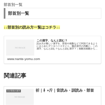
部首別一覧
部首別一覧
↓↓部首別の読み方一覧はコチラ↓↓
この漢字、なんと読む？
読み方が難しい漢字を、部首や画数などで判別できるよう
にまとめたデータベースサイト。難読漢字の判断に。この
漢字、なんと読む？なんと読む漢字？｜画数別画数から漢
字の読みを調べるために分類しました。3画4画5画6画7画
8画9画10画11画12画1…
www.nante-yomu.com
関連記事
祈｜礻+斤｜音読み・訓読み・部首
示が部首の漢字