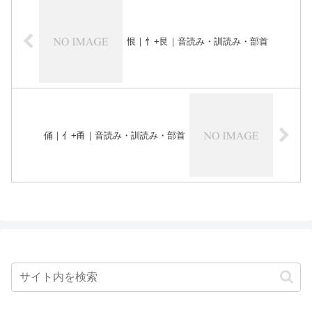
恨｜忄+艮｜音読み・訓読み・部首
俑｜亻+甬｜音読み・訓読み・部首