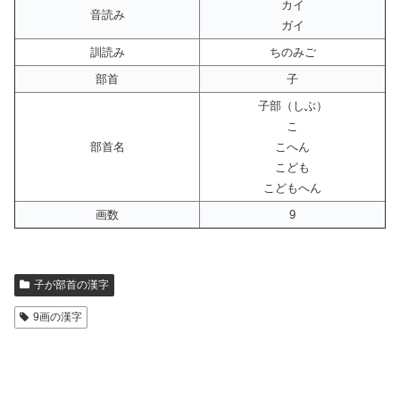
カイ
音読み
ガイ
訓読み
ちのみご
部首
子
子部（しぶ）
こ
部首名
こへん
こども
こどもへん
画数
9
子が部首の漢字
9画の漢字