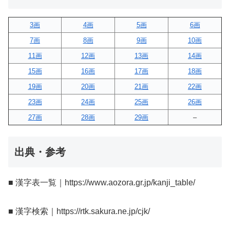
3画
4画
5画
6画
7画
8画
9画
10画
11画
12画
13画
14画
15画
16画
17画
18画
19画
20画
21画
22画
23画
24画
25画
26画
27画
28画
29画
–
出典・参考
■ 漢字表一覧｜https://www.aozora.gr.jp/kanji_table/
■ 漢字検索｜https://rtk.sakura.ne.jp/cjk/