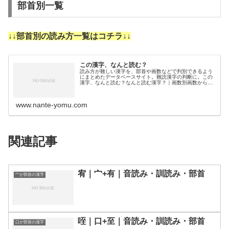
部首別一覧
↓↓部首別の読み方一覧はコチラ↓↓
この漢字、なんと読む？
読み方が難しい漢字を、部首や画数などで判別できるよう
にまとめたデータベースサイト。難読漢字の判断に。この
漢字、なんと読む？なんと読む漢字？｜画数別画数から漢
字の読みを調べるために分類しました。3画4画5画6画7画
8画9画10画11画12画1…
www.nante-yomu.com
関連記事
宥｜宀+有｜音読み・訓読み・部首
宀が部首の漢字
咥｜口+至｜音読み・訓読み・部首
口が部首の漢字