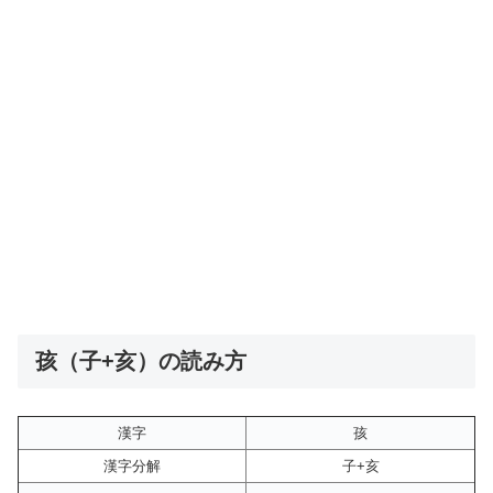
孩（子+亥）の読み方
漢字
孩
漢字分解
子+亥