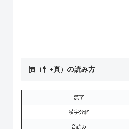
慎（忄+真）の読み方
漢字
漢字分解
音読み