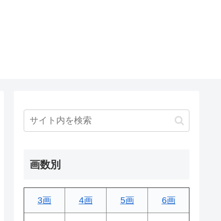
画数別
3画
4画
5画
6画