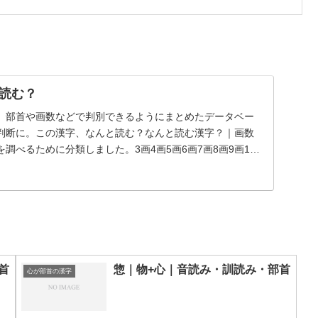
読む？
、部首や画数などで判別できるようにまとめたデータベー
判断に。この漢字、なんと読む？なんと読む漢字？｜画数
調べるために分類しました。3画4画5画6画7画8画9画10
首
惣｜物+心｜音読み・訓読み・部首
心が部首の漢字