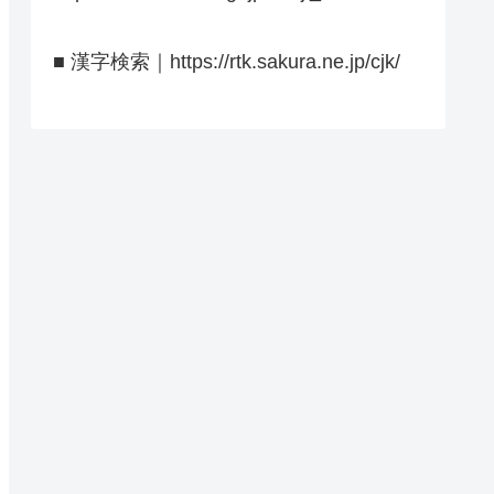
■ 漢字検索｜https://rtk.sakura.ne.jp/cjk/