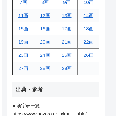
7画
8画
9画
10画
11画
12画
13画
14画
15画
16画
17画
18画
19画
20画
21画
22画
23画
24画
25画
26画
27画
28画
29画
–
出典・参考
■ 漢字表一覧｜
https://www.aozora.gr.jp/kanji_table/