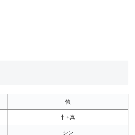
慎
忄+真
シン