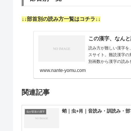
↓↓部首別の読み方一覧はコチラ↓↓
この漢字、なんと
読み方が難しい漢字を
スサイト。難読漢字の
別画数から漢字の読みを
画11画12画1…
www.nante-yomu.com
関連記事
蛸｜虫+肖｜音読み・訓読み・部
虫が部首の漢字