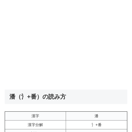
潘（氵+番）の読み方
漢字
潘
漢字分解
氵+番