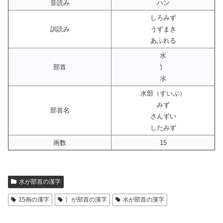
音読み
ハン
しろみず
訓読み
うずまき
あふれる
水
部首
氵
氺
水部（すいぶ）
みず
部首名
さんずい
したみず
画数
15
水が部首の漢字
15画の漢字
氵が部首の漢字
氺が部首の漢字