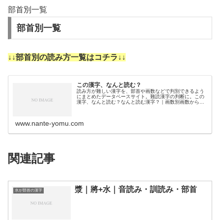
部首別一覧
部首別一覧
↓↓部首別の読み方一覧はコチラ↓↓
この漢字、なんと読む？
読み方が難しい漢字を、部首や画数などで判別できるよう
にまとめたデータベースサイト。難読漢字の判断に。この
漢字、なんと読む？なんと読む漢字？｜画数別画数から漢
字の読みを調べるために分類しました。3画4画5画6画7画
8画9画10画11画12画1…
www.nante-yomu.com
関連記事
漿｜將+水｜音読み・訓読み・部首
水が部首の漢字