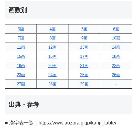
画数別
3画
4画
5画
6画
7画
8画
9画
10画
11画
12画
13画
14画
15画
16画
17画
18画
19画
20画
21画
22画
23画
24画
25画
26画
27画
28画
29画
–
出典・参考
■ 漢字表一覧｜https://www.aozora.gr.jp/kanji_table/