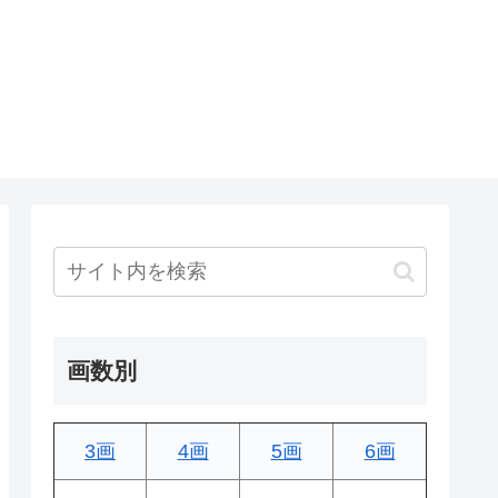
画数別
3画
4画
5画
6画