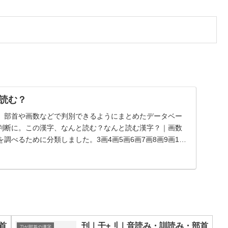
読む？
、部首や画数などで判別できるようにまとめたデータベー
判断に。この漢字、なんと読む？なんと読む漢字？｜画数
調べるために分類しました。3画4画5画6画7画8画9画10
首
刊｜干+刂｜音読み・訓読み・部首
刀が部首の漢字