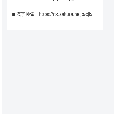
■ 漢字検索｜https://rtk.sakura.ne.jp/cjk/