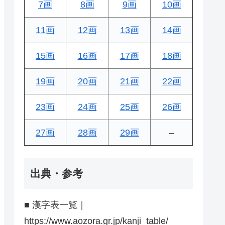
7画
8画
9画
10画
11画
12画
13画
14画
15画
16画
17画
18画
19画
20画
21画
22画
23画
24画
25画
26画
27画
28画
29画
–
出典・参考
■ 漢字表一覧｜
https://www.aozora.gr.jp/kanji_table/