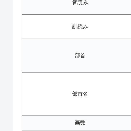
音読み
訓読み
部首
部首名
画数