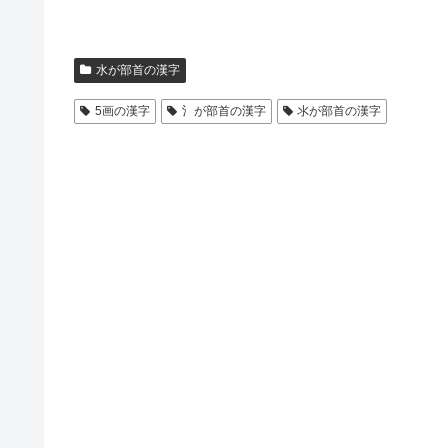
水が部首の漢字
5画の漢字
氵が部首の漢字
氺が部首の漢字