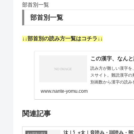
部首別一覧
部首別一覧
↓↓部首別の読み方一覧はコチラ↓↓
この漢字、なんと
読み方が難しい漢字を
スサイト。難読漢字の
別画数から漢字の読みを
画11画12画1…
www.nante-yomu.com
関連記事
汰｜氵+太｜音読み・訓読み・部
水が部首の漢字