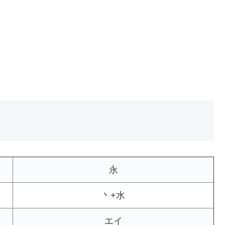
永
丶+水
エイ